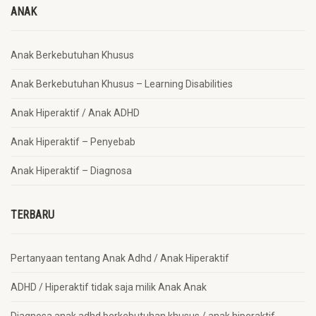
ANAK
Anak Berkebutuhan Khusus
Anak Berkebutuhan Khusus – Learning Disabilities
Anak Hiperaktif / Anak ADHD
Anak Hiperaktif – Penyebab
Anak Hiperaktif – Diagnosa
TERBARU
Pertanyaan tentang Anak Adhd / Anak Hiperaktif
ADHD / Hiperaktif tidak saja milik Anak Anak