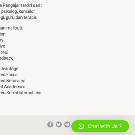
Pengajar terdiri dari :
, psikolog, konselor
ogi, guru dan terapis
han meliputi:
ion
ry
ive
oral
edback
Advantage:
ved Focus
ed Behaviors
ed Academics
ed Social Interactions
Chat with Us ?