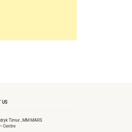
 US
ndryk Timur , MM MARS
– Centre