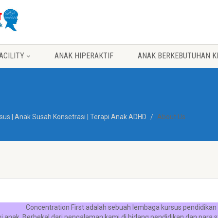
ACILITY
ANAK HIPERAKTIF
ANAK BERKEBUTUHAN K
sus | Anak Susah Konsetrasi | Terapi Anak ADHD
About Us
Concentration First
adalah sebuah lembaga kursus pendidikan
 anak. Berbekal dari pengalaman kami di bidang pendidikan dan para 