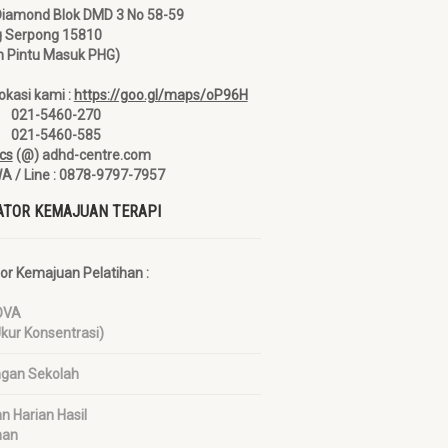
Diamond Blok DMD 3 No 58-59
g Serpong 15810
 Pintu Masuk PHG)
okasi kami :
https://goo.gl/maps/oP96H
1 021-5460-270
2 021-5460-585
cs
(@) adhd-centre.com
WA / Line : 0878-9797-7957
ATOR KEMAJUAN TERAPI
tor Kemajuan Pelatihan :
OVA
Ukur Konsentrasi)
ngan Sekolah
n Harian Hasil
han