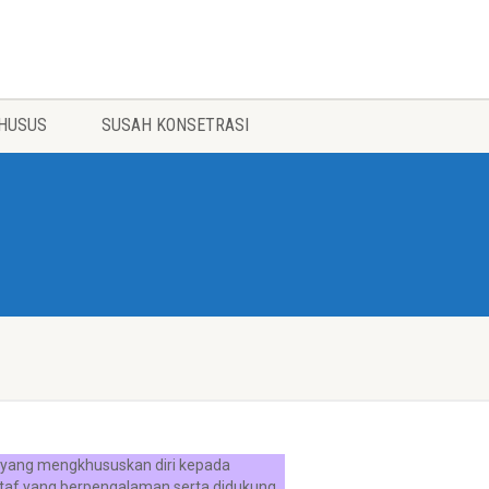
HUSUS
SUSAH KONSETRASI
 yang mengkhususkan diri kepada
staf yang berpengalaman serta didukung