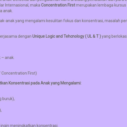
ar Internasional, maka
Concentration First
merupakan lembaga kursus 
a anak.
-anak yang mengalami kesulitan fokus dan konsentrasi, masalah peril
ekerjasama dengan
Unique Logic and Tehcnology ( UL & T )
yang berlokasi
 – anak.
Concentration First)
tkan Konsentrasi pada Anak yang Mengalami:
 buruk),
,
g ingin meningkatkan konsentrasi.