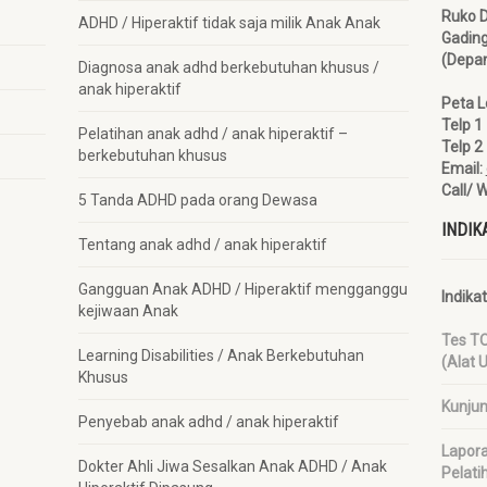
Ruko 
ADHD / Hiperaktif tidak saja milik Anak Anak
Gadin
(Depan
Diagnosa anak adhd berkebutuhan khusus /
anak hiperaktif
Peta L
Telp 
Pelatihan anak adhd / anak hiperaktif –
Telp 
berkebutuhan khusus
Email:
Call/ 
5 Tanda ADHD pada orang Dewasa
INDIK
Tentang anak adhd / anak hiperaktif
Gangguan Anak ADHD / Hiperaktif mengganggu
Indika
kejiwaan Anak
Tes T
Learning Disabilities / Anak Berkebutuhan
(Alat 
Khusus
Kunju
Penyebab anak adhd / anak hiperaktif
Lapora
Dokter Ahli Jiwa Sesalkan Anak ADHD / Anak
Pelati