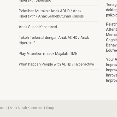
Hiperaktif Dipasung
Tenaga 
dokter
Pelatihan Mutakhir Anak ADHD / Anak
psikol
Hiperaktif / Anak Berkebutuhan Khusus
Pelati
Anak Susah Konsetrasi
Attent
Memo
Tokoh Terkenal dengan Anak ADHD / Anak
Cognit
Hiperaktif
Behavi
Edufe
Play Attention masuk Majalah TIME
Your 
What happen People with ADHD / Hyperactive
Impro
Improv
Imrov
Improv
usus | Anak Susah Konsetrasi | Terapi