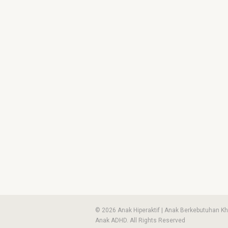
© 2026 Anak Hiperaktif | Anak Berkebutuhan Kh
Anak ADHD. All Rights Reserved