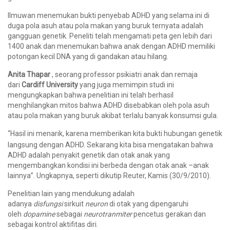
Ilmuwan menemukan bukti penyebab ADHD yang selama ini di
duga pola asuh atau pola makan yang buruk ternyata adalah
gangguan genetik. Peneliti telah mengamati peta gen lebih dari
1400 anak dan menemukan bahwa anak dengan ADHD memiliki
potongan kecil DNA yang di gandakan atau hilang.
Anita Thapar
, seorang professor psikiatri anak dan remaja
dari
Cardiff University
yang juga memimpin studi ini
mengungkapkan bahwa penelitian ini telah berhasil
menghilangkan mitos bahwa ADHD disebabkan oleh pola asuh
atau pola makan yang buruk akibat terlalu banyak konsumsi gula.
“Hasil ini menarik, karena memberikan kita bukti hubungan genetik
langsung dengan ADHD. Sekarang kita bisa mengatakan bahwa
ADHD adalah penyakit genetik dan otak anak yang
mengembangkan kondisi ini berbeda dengan otak anak –anak
lainnya”. Ungkapnya, seperti dikutip Reuter, Kamis (30/9/2010).
Penelitian lain yang mendukung adalah
adanya
disfungsi
sirkuit
neuron
di otak yang dipengaruhi
oleh
dopamine
sebagai
neurotranmiter
pencetus gerakan dan
sebagai kontrol aktifitas diri.