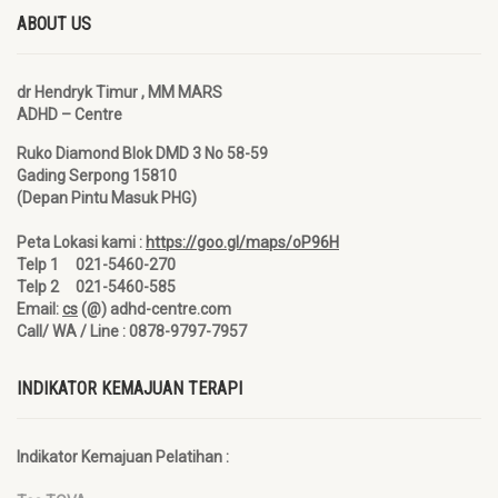
ABOUT US
dr Hendryk Timur , MM MARS
ADHD – Centre
Ruko Diamond Blok DMD 3 No 58-59
Gading Serpong 15810
(Depan Pintu Masuk PHG)
Peta Lokasi kami :
https://goo.gl/maps/oP96H
Telp 1 021-5460-270
Telp 2 021-5460-585
Email:
cs
(@) adhd-centre.com
Call/ WA / Line : 0878-9797-7957
INDIKATOR KEMAJUAN TERAPI
Indikator Kemajuan Pelatihan :