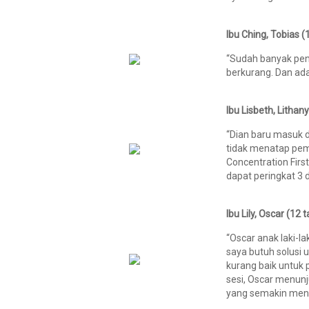
Ibu Ching, Tobias (
“Sudah banyak pen
berkurang. Dan ad
Ibu Lisbeth, Lithan
“Dian baru masuk di
tidak menatap pemb
Concentration Firs
dapat peringkat 3 
Ibu Lily, Oscar (12 
“Oscar anak laki-la
saya butuh solusi
kurang baik untuk 
sesi, Oscar menunj
yang semakin meni