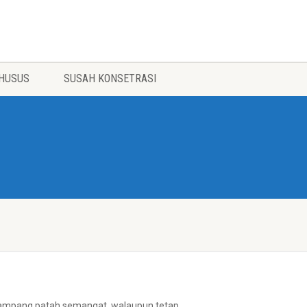
HUSUS
SUSAH KONSETRASI
u gampang patah semangat, walaupun tetap