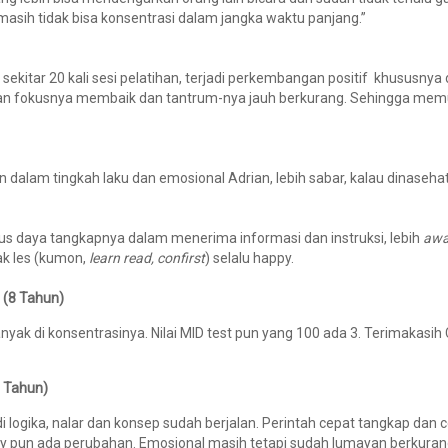
asih tidak bisa konsentrasi dalam jangka waktu panjang.”
sekitar 20 kali sesi pelatihan, terjadi perkembangan positif khususnya di
dan fokusnya membaik dan tantrum-nya jauh berkurang. Sehingga me
n dalam tingkah laku dan emosional Adrian, lebih sabar, kalau dinaseha
us daya tangkapnya dalam menerima informasi dan instruksi, lebih
aw
ak les (kumon,
learn read, confirst
) selalu happy.
l (8 Tahun)
yak di konsentrasinya. Nilai MID test pun yang 100 ada 3. Terimakasih
5 Tahun)
i logika, nalar dan konsep sudah berjalan. Perintah cepat tangkap dan c
pun ada perubahan. Emosional masih tetapi sudah lumayan berkuran