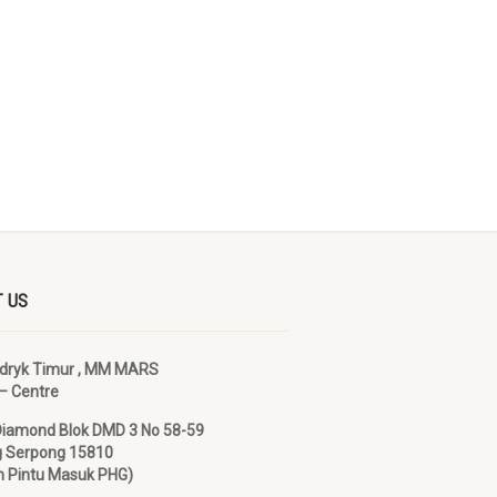
 US
ndryk Timur , MM MARS
– Centre
Diamond Blok DMD 3 No 58-59
g Serpong 15810
 Pintu Masuk PHG)