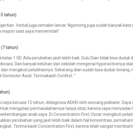
15 tahun)
gertian. Verbal juga semakin lancar. Ngomong juga sudah banyak kat
a respon saat saya memerintah”
y (7 tahun)
 kelas 1 SD. Ada perubahan jauh lebih baik. Dulu Dian tidak bisa duduk 
icara. Dan banyak keluhan dari sekolah mengenai hyperactivenya dian
t dan mengikuti pelatihannya. Sekarang dian sudah bisa duduk tenang, 
di Semester Awal. Terimakasih Confirst. ”
tahun)
ki saya berusia 12 tahun, didiagnosa ADHD oleh seorang psikiater. Saya 
 untuk mengatasi permasalahannya tanpa obat, karena saya menyadari
perkembangan anak saya. Di Concentration First, Oscar mengikuti pelat
ukkan perubahan yang jauh lebih baik dalam hal konsentrasi, pemahama
ngkat. Terima kasih Concentration First, karena telah sangat memba