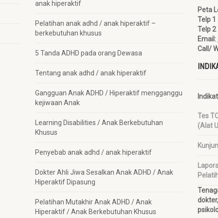
anak hiperaktif
Peta L
Telp 
Pelatihan anak adhd / anak hiperaktif –
Telp 
berkebutuhan khusus
Email:
Call/ 
5 Tanda ADHD pada orang Dewasa
INDIK
Tentang anak adhd / anak hiperaktif
Gangguan Anak ADHD / Hiperaktif mengganggu
Indika
kejiwaan Anak
Tes T
Learning Disabilities / Anak Berkebutuhan
(Alat 
Khusus
Kunju
Penyebab anak adhd / anak hiperaktif
Lapora
Dokter Ahli Jiwa Sesalkan Anak ADHD / Anak
Pelati
Hiperaktif Dipasung
Tenaga 
dokter
Pelatihan Mutakhir Anak ADHD / Anak
psikol
Hiperaktif / Anak Berkebutuhan Khusus