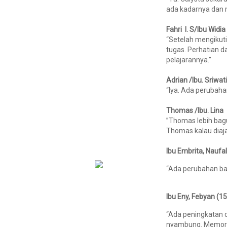
ada kadarnya dan m
Fahri I. S/Ibu Widia
“Setelah mengikuti 
tugas. Perhatian 
pelajarannya.”
Adrian /Ibu. Sriwati
“Iya. Ada perubaha
Thomas /Ibu. Lina
”Thomas lebih bag
Thomas kalau diaj
Ibu Embrita, Naufa
“Ada perubahan ban
Ibu Eny, Febyan (1
“Ada peningkatan d
nyambung. Memory 