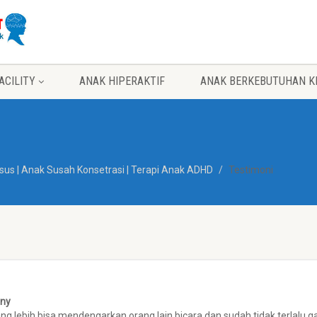
ACILITY
ANAK HIPERAKTIF
ANAK BERKEBUTUHAN K
sus | Anak Susah Konsetrasi | Terapi Anak ADHD
Testimoni
nny
ang lebih bisa mendengarkan orang lain bicara dan sudah tidak terlal