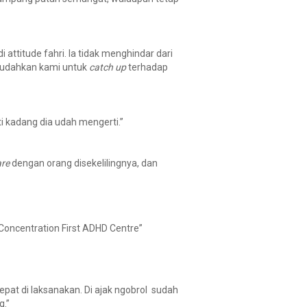
 attitude fahri. Ia tidak menghindar dari
mudahkan kami untuk
catch up
terhadap
ti kadang dia udah mengerti.”
are
dengan orang disekelilingnya, dan
 Concentration First ADHD Centre”
epat di laksanakan. Di ajak ngobrol sudah
g.”