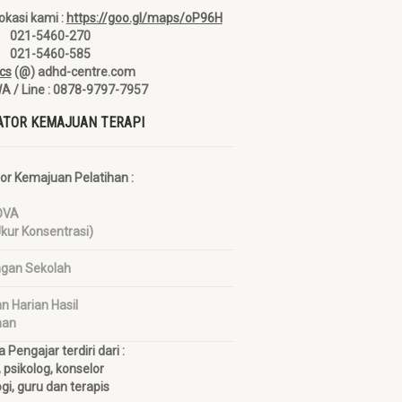
okasi kami :
https://goo.gl/maps/oP96H
1 021-5460-270
2 021-5460-585
cs
(@) adhd-centre.com
WA / Line : 0878-9797-7957
ATOR KEMAJUAN TERAPI
tor Kemajuan Pelatihan :
OVA
Ukur Konsentrasi)
ngan Sekolah
n Harian Hasil
han
Pengajar terdiri dari :
, psikolog, konselor
ogi, guru dan terapis