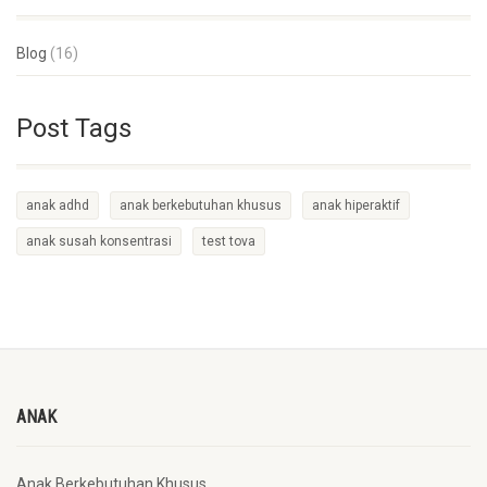
Blog
(16)
Post Tags
anak adhd
anak berkebutuhan khusus
anak hiperaktif
anak susah konsentrasi
test tova
ANAK
Anak Berkebutuhan Khusus