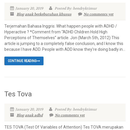
January 20, 2019
Posted By: hendryktimur
Blog
anak berkebutuhan khusus
No comments yet
Terjemahan Bahasa Inggris: What happen people with ADHD /
Hyperactive ? *Comment from “ADHD Children Hold High
Perceptions of Themselves” article. Jon (March 5th, 2012) This
article is jumping to a completely false conclusion, and I know this
because I have ADD. People with ADD know they’re doing badly in...
CONTINUE READING
Tes Tova
January 20, 2019
Posted By: hendryktimur
Blog
anak adhd
No comments yet
TES TOVA (Test Of Variables of Attention) Tes TOVA merupakan